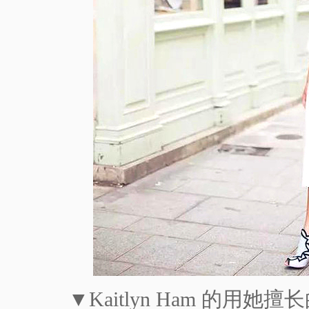
▼Kaitlyn Ham 的用