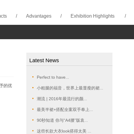
cts
/
Advantages
/
Exhibition Highlights
/
Latest News
Perfect to have...
予的优
小粗腿的福音，世界上最显瘦的裙...
潮流 | 2016年最流行的颜...
最美半裙+搭配全案双手奉上...
90秒知道 你与“A4腰”版袁...
这些长款大衣look搭得太美 ...