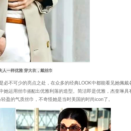
夫人一样优雅 穿大衣，戴丝巾
对是必不可少的亮点之处，在众多的经典LOOK中都能看见她佩戴
中她运用丝巾
出优雅利落的造型。简洁即是优雅，杰奎琳具
搭配
轻盈的气质丝巾，不奇怪她是当时美国的时尚icon了。