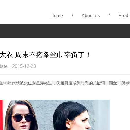
Home
/
About us
/
Produ
件大衣 周末不搭条丝巾辜负了！
date：2015-12-23
在60年代就被众位女星穿搭过，优雅再度成为时尚的关键词，而丝巾所赋