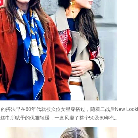
的搭法早在60年代就被众位女星穿搭过，随着二战后New Loo
丝巾所赋予的优雅轻缓，一直风靡了整个50及60年代。