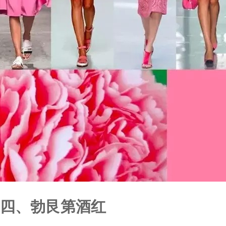
四、勃艮第酒红